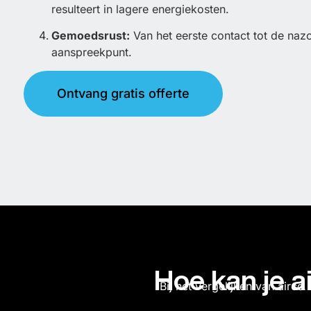
resulteert in lagere energiekosten.
Gemoedsrust:
Van het eerste contact tot de naz
aanspreekpunt.
Ontvang gratis offerte
Hoe kan je ai
Bij het vergelijken van airco