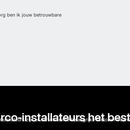
org ben ik jouw betrouwbare
rco-installateurs het bes
 installateurs zijn er verschillende belangrijke factoren wa