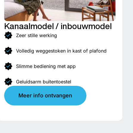
Kanaalmodel / inbouwmodel
Zeer stille werking
Volledig weggestoken in kast of plafond
Slimme bediening met app
Geluidsarm buitentoestel
Meer info ontvangen