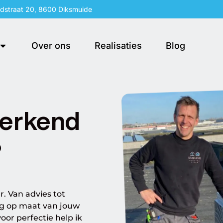
idstraat 20, 8600 Diksmuide
Over ons
Realisaties
Blog
 erkend
?
r. Van advies tot
ng op maat van jouw
oor perfectie help ik